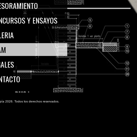
ESORAMIENTO
NCURSOS Y ENSAYOS
LERIA
AM
GALES
NTACTO
pía 2026. Todos los derechos reservados.