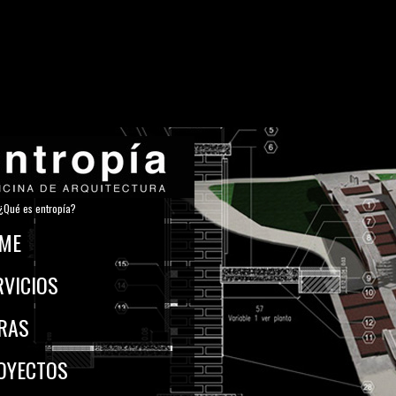
TEAM
¿Qué es entropía?
ME
RVICIOS
RAS
OYECTOS
Nicolas Hernandez
Lada