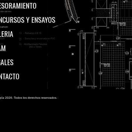
ESORAMIENTO
NCURSOS Y ENSAYOS
LERIA
AM
GALES
NTACTO
pía 2026. Todos los derechos reservados.