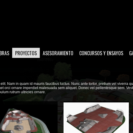
BRAS
PROYECTOS
ASESORAMIENTO
CONCURSOS Y ENSAYOS
G
lit. Nam in quam id mauris faucibus luctus. Nunc ante tortor, pretium vel viverra quis
 eget orci ornare imperdiet malesuada sem aliquet. Donec vel pellentesque sem. Ves
ulum rutrum ultricies ornare.