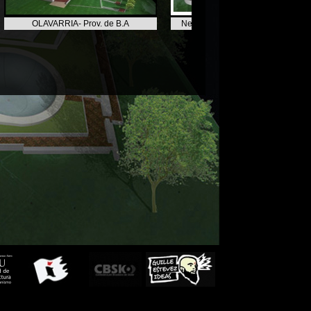
OLAVARRIA- Prov. de B.A
Neuquen, Plaza Huincul Skatepar