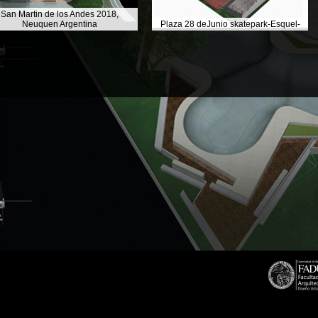
San Martin de los Andes 2018,
Neuquen Argentina
Plaza 28 deJunio skatepark-Esquel-